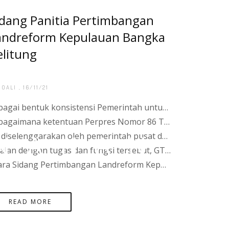
ANAHAN
ANGKA
G