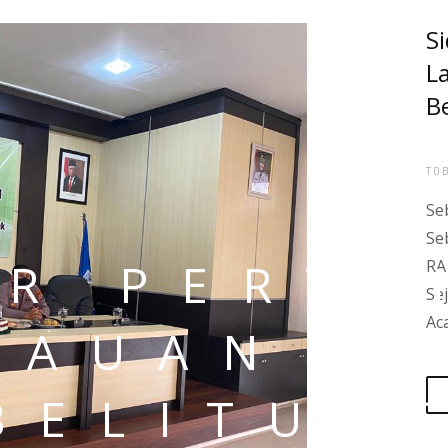
R PERT
LAUAN B
BELITUN