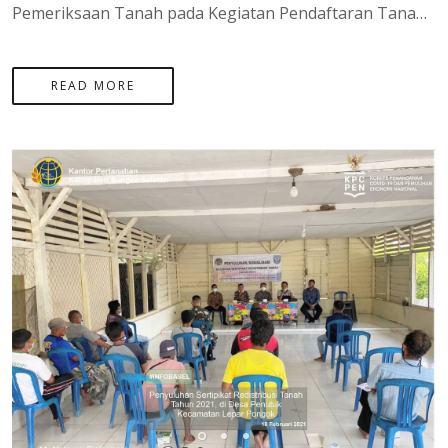
Pemeriksaan Tanah pada Kegiatan Pendaftaran Tanah Sistematis Lengkap (PTSL) Tahun 2021 yang di laksankan di desa Penutuk dan Desa Tanjung Labu di pulau Lepar yang di hadiri oleh bapak Agung Basuki, S.ST.,M.H Selaku Kepala Kantor Pertanahan Kepulauan Bangka Belitung dan di Dampingi oleh Para RT dan Kepala dusun setempat.
READ MORE