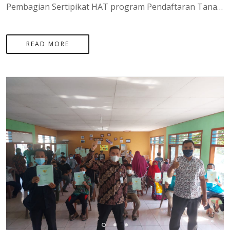
Pembagian Sertipikat HAT program Pendaftaran Tanah Sistematis Lengkap (PTSL) sebanyak 200 Sertipikat di desa Rindik Kecamatan Toboali, Kepulauan Bangka Belitung
READ MORE