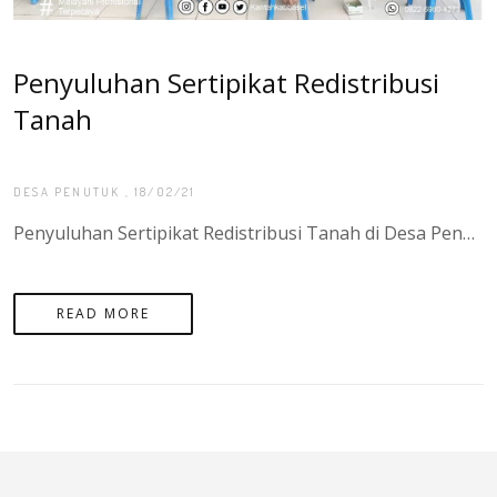
Penyuluhan Sertipikat Redistribusi
Tanah
DESA PENUTUK
, 18/02/21
Penyuluhan Sertipikat Redistribusi Tanah di Desa Penutuk Pulau Lepar Pongok yang di hadiri oleh Bapak Agung Basuki, S.ST.,M.H Selaku Kepala Kantor Pertanahan Kepulauan Bangka Belitung serta di dampingi Kepala Desa Penutuk serta APH setempat. - Target Sertipikat Tanah di Kabuapten Bangka Seatan pada Tahun 2021 sebanyak 3.000 Sertipikat. untuk Target Sertipikat Redistribusi Tanah di Desa Penutuk sebanyak 200 Sertipikat.
READ MORE