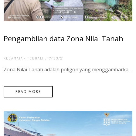
Pengambilan data Zona Nilai Tanah
KECAMATAN TOBOALI
, 17/03/21
Zona Nilai Tanah adalah poligon yang menggambarkan nilai tanah yang relative sama dari sekumpulan bidang tanah didalamnya, yang batasannya bisa bersifat imajiner ataupun nyata sesuai dengan penggunaan tanah. Kegiatan Pembaharuan Zona Nilai Tanah bertujuan agar informasi nilai tanah selalu terupdate (terbaru) yang dapat dimanfaatkan untk pelayanan pertanahan dan sebagai referensi kebijakan yang berkaitan dengan nilai tanah. - Di Kepulauan Bangka Belitung desa/kel yang sudah di data untuk kegiatan Pembaruan Peta Zona Nilai Tanah adalah sebagai berikut : kelurahan toboali, kelurahan tanjung ketapang, kelurahan teladan, desa gadung, desa rias, desa serdang, desa pasir putih, desa keposang, dan desa Tukak sadai
READ MORE