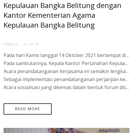
Kepulauan Bangka Belitung dengan
Kantor Kementerian Agama
Kepulauan Bangka Belitung
TOBOALI
, 14/10/21
Pada hari Kamis tanggal 14 Oktober 2021 bertempat di Aula Kantor Kementerian Agama Kepulauan Bangka Belitung beralamat di Jalan Komplek Perkantoran Terpadu Pemerintah Kepulauan Bangka Belitung, resmi ditandatangani perjanjian kerjasama antara Kantor Pertanahan Kepulauan Bangka Belitung dan Kantor Kementerian Agama Kepulauan Bangka Belitung Nomor: 983/KK.29.05/TU.HM.01/10/2021 dan Nomor: 43/PKS-19.03.UP.01.03/X/2021 dengan substansi perjanjian kerjasama yang pada intinya berisi kesepakatan antara kedua Kementerian untuk bersinergi mendukung percepatan pelaksanaan sertipikasi dan menjamin kepastian hukum hak atas tanah wakaf dan tanah peribadatan lainnya di Kepulauan Bangka Belitung. Acara ini dihadiri langsung oleh Kepala Kantor Pertanahan Kepulauan Bangka Belitung, Agung Basuki, S.ST., M.H. dan Kepala Kantor Kementerian Agama Kepulauan Bangka Belitung, H. Jamaludin, S.Ag., M.H.
Pada sambutannya, Kepala Kantor Pertanahan Kepulauan Bangka Belitung menyampaikan bahwa tugas pokok dan fungsi kantor pertanahan tidak terbatas hanya pada proses sertipikasi hak atas tanah saja, tetapi secara lebih luas adalah mendukung Program Strategis Nasional yang digagas pemerintah pusat dan disertai program lanjutan pasca sertipikasi yaitu pemberdayaan masyarakat pasca legalisasi aset untuk meningkatkan kesejahteraan ekonomi masyarakat melalui pembinaan kemitraan bersama perbankan dan instansi pemerintah lainnya. Sementara Kepala Kantor Kementerian Agama Kepulauan Bangka Belitung menyampaikan ucapan terimakasih kepada Kantor Pertanahan Kepulauan Bangka Belitung dan jajarannya yang telah mendukung sertipikasi aset Kementerian Agama berupa Kantor Urusan Agama (KUA) yang tersebar di wilayah Kepulauan Bangka Belitung. Kepala Kantor Kementerian Agama Kepulauan Bangka Belitung juga menyampaikan bahwa masyarakat umumnya hanya mengenal Kementerian Agama merupakan lembaga yang menyelenggarakan ibadah haji dan mengatur urusan perkawinan saja. Namun, secara lebih luas Kantor Kementerian Agama juga menyelenggarakan pendidikan berbasis keagamaan seperti rencana pembangunan Madrasah Aliyah Negeri Program Khusus yang akan dibangun untuk pertamakalinya di Kepulauan Bangka Belitung.
Acara penandatanganan kerjasama ini semakin lengkap dengan diselenggerakannya acara penyerahan 2 (dua) sertipikat Wakaf kepada Nadzir dengan penggunaan tanah masing-masing untuk Masjid Nurul Iman dan Taman Pendidikan Al-Qur’an Nurul Iman yang keduanya terletak di Desa Penutuk, Kecamatan Lepar Pongok. Kepala Kantor Pertanahan Kepulauan Bangka Belitung berharap dengan diserahkannya sertipikat hak atas tanah kepada para Nadzir, pengelola harta wakaf dapat memperoleh kepastian hukum kepemilikan tanah yang digunakan untuk keperluan peribadatan dan dapat dimanfaatkan dengan baik untuk kepentingan khususnya para santri dan umat muslim pada umumnya
Sebagai implementasi penandatanganan perjanjian kerjasama ini, pada hari jumat tanggal 15 Oktober 2021 dilaksanakan Sosialisasi Sertipikasi Tanah Wakaf dan Tanah Peribadatan Lainnya yang dihadiri para pemuka agama, Pengurus Badan Wakaf Indonesia (BWI), Nadzir di lingkungan Kecamatan Tukak Sadai dengan Narasumber Kepala Seksi Penetapan Hak dan Pendaftaran Tanah, MGS. Dedi, A,Md, Kepala Seksi Survei dan Pemetaan, Ema Martonowadi, S.AP., M.M., dan Pejabat Fungsional Koordinator Penetapan Hak, Tan Reza Biando, S.H. dengan difasilitasi oleh Kepala Seksi Penyelenggaraan Zakat dan Wakaf, Yuslalili Ningsih, S.Ag.
Acara sosialisasi yang dikemas dalam bentuk forum diskusi ini tetap mematuhi protokol kesehatan dan mendukung upaya pemerintah mencegah dan menanggulangi penyebaran Covid-19. Pada Acara ini disampaikan materi mengenai prosedur dan persyaratan sertipikasi tanah wakaf, pembahasan dan penyelesaian permasalahan seputar tanah wakaf serta kewajiban pemegang dan pengelola tanah wakaf dalam memelihara tanda batas bidang tanah untuk mencegah permasalahan sengketa batas dikemudian hari. Acara sosialisasi ini sangat bermanfaat untuk memberikan pemahaman kepada para Nadzir di Kecamatan Tukak Sadai untuk mempersiapkan dokumen yang diperlukan dalam proses sertipikasi tanah wakaf berserta prosedur legalisasi penetapan Nadzir perorangan dan/atau badan hukum yang merupakan dokumen tidak terpisahkan pada permohonan Hak Wakaf di kantor pertanahan.
READ MORE