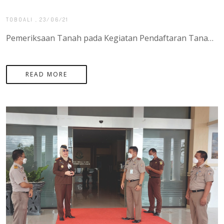
TOBOALI
, 23/06/21
Pemeriksaan Tanah pada Kegiatan Pendaftaran Tanah Sistematis Lengkap (PTSL) Tahun 2021 yang di laksankan di desa Penutuk dan Desa Tanjung Labu di pulau Lepar yang di hadiri oleh bapak Agung Basuki, S.ST.,M.H Selaku Kepala Kantor Pertanahan Kabupaten Bangk
READ MORE